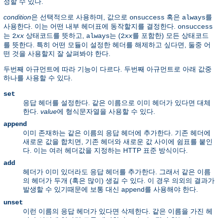
정할 수 있다.
condition
은 선택적으로 사용하며, 값으로
혹은
를
onsuccess
always
사용한다. 이는 어떤 내부 헤더표에 동작할지를 결정한다.
onsuccess
는
상태코드를 뜻하고,
는 (
를 포함한) 모든 상태코드
2
xx
always
2
xx
를 뜻한다. 특히 어떤 모듈이 설정한 헤더를 해제하고 싶다면, 둘중 어
떤 것을 사용할지 잘 살펴봐야 한다.
두번째 아규먼트에 따라 기능이 다르다. 두번째 아규먼트로 아래 값중
하나를 사용할 수 있다.
set
응답 헤더를 설정한다. 같은 이름으로 이미 헤더가 있다면 대체
한다.
value
에 형식문자열을 사용할 수 있다.
append
이미 존재하는 같은 이름의 응답 헤더에 추가한다. 기존 헤더에
새로운 값을 합치면, 기존 헤더와 새로운 값 사이에 쉼표를 붙인
다. 이는 여러 헤더값을 지정하는 HTTP 표준 방식이다.
add
헤더가 이미 있더라도 응답 헤더를 추가한다. 그래서 같은 이름
의 헤더가 두개 (혹은 많이) 생길 수 있다. 이 경우 의외의 결과가
발생할 수 있기때문에 보통 대신
를 사용해야 한다.
append
unset
이런 이름의 응답 헤더가 있다면 삭제한다. 같은 이름을 가진 헤