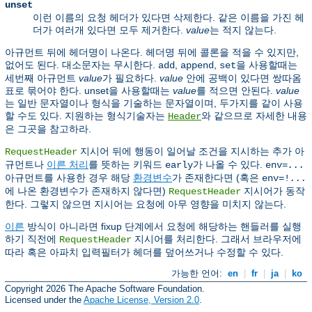
unset
이런 이름의 요청 헤더가 있다면 삭제한다. 같은 이름을 가진 헤
더가 여러개 있다면 모두 제거한다.
value
는 적지 않는다.
아규먼트 뒤에 헤더명이 나온다. 헤더명 뒤에 콜론을 적을 수 있지만,
없어도 된다. 대소문자는 무시한다.
,
,
을 사용할때는
add
append
set
세번째 아규먼트
value
가 필요하다.
value
안에 공백이 있다면 쌍따옴
표로 묶어야 한다. unset을 사용할때는
value
를 적으면 안된다.
value
는 일반 문자열이나 형식을 기술하는 문자열이며, 두가지를 같이 사용
할 수도 있다. 지원하는 형식기술자는
와 같으므로 자세한 내용
Header
은 그곳을 참고하라.
지시어 뒤에 행동이 일어날 조건을 지시하는 추가 아
RequestHeader
규먼트나
이른 처리
를 뜻하는 키워드
가 나올 수 있다.
early
env=
...
아규먼트를 사용한 경우 해당
환경변수
가 존재한다면 (혹은
env=!
...
에 나온 환경변수가 존재하지 않다면)
지시어가 동작
RequestHeader
한다. 그렇지 않으면 지시어는 요청에 아무 영향을 미치지 않는다.
이른
방식이 아니라면 fixup 단계에서 요청에 해당하는 핸들러를 실행
하기 직전에
지시어를 처리한다. 그래서 브라우저에
RequestHeader
따라 혹은 아파치 입력필터가 헤더를 덮어쓰거나 수정할 수 있다.
가능한 언어:
en
|
fr
|
ja
|
ko
Copyright 2026 The Apache Software Foundation.
Licensed under the
Apache License, Version 2.0
.