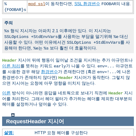
이 동작한다면,
SSL 환경변수
의 내용.
%
mod_ssl
FOOBAR
{FOOBAR}s
주의
형식 지시자는 아파치 2.1 이후에만 있다. 이 지시자는
%s
를 사용하는 부담을 덜기위해
대신
SSLOptions +StdEnvVars
%e
사용할 수 있다. 어떤 이유에서건
를 사
SSLOptions +StdEnvVars
용해야 한다면,
는
보다 훨씬 더 효율적이다.
%e
%s
지시어 뒤에 행동이 일어날 조건을 지시하는 추가 아규먼트나
Header
이른 처리
를 뜻하는 키워드
가 나올 수 있다.
아규먼트
early
env=
...
를 사용한 경우 해당
환경변수
가 존재한다면 (혹은
에 나온
env=!
...
환경변수가 존재하지 않다면)
지시어가 동작한다. 그렇지 않
Header
으면 지시어는 요청에 아무 영향을 미치지 않는다.
이른
방식이 아니라면 응답을 네트웍으로 보내기 직전에
지시
Header
어를 처리한다. 그래서 헤더 필터가 추가하는 헤더를 제외한 대부분의
헤더를 설정하거나 덮어쓸 수 있다.
RequestHeader
지시어
설명:
HTTP 요청 헤더를 구성한다