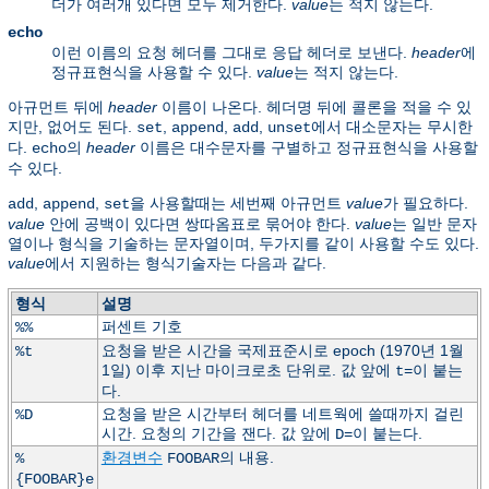
더가 여러개 있다면 모두 제거한다.
value
는 적지 않는다.
echo
이런 이름의 요청 헤더를 그대로 응답 헤더로 보낸다.
header
에
정규표현식을 사용할 수 있다.
value
는 적지 않는다.
아규먼트 뒤에
header
이름이 나온다. 헤더명 뒤에 콜론을 적을 수 있
지만, 없어도 된다.
,
,
,
에서 대소문자는 무시한
set
append
add
unset
다.
의
header
이름은 대수문자를 구별하고 정규표현식을 사용할
echo
수 있다.
,
,
을 사용할때는 세번째 아규먼트
value
가 필요하다.
add
append
set
value
안에 공백이 있다면 쌍따옴표로 묶어야 한다.
value
는 일반 문자
열이나 형식을 기술하는 문자열이며, 두가지를 같이 사용할 수도 있다.
value
에서 지원하는 형식기술자는 다음과 같다.
형식
설명
퍼센트 기호
%%
요청을 받은 시간을 국제표준시로 epoch (1970년 1월
%t
1일) 이후 지난 마이크로초 단위로. 값 앞에
이 붙는
t=
다.
요청을 받은 시간부터 헤더를 네트웍에 쓸때까지 걸린
%D
시간. 요청의 기간을 잰다. 값 앞에
이 붙는다.
D=
환경변수
의 내용.
%
FOOBAR
{FOOBAR}e