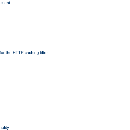
client
r the HTTP caching filter.
n
nality