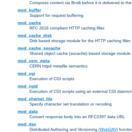
Compress content via Brotli before it is delivered to the 
mod_buffer
Support for request buffering
mod_cache
RFC 2616 compliant HTTP caching filter.
mod_cache_disk
Disk based storage module for the HTTP caching filter.
mod_cache_socache
Shared object cache (socache) based storage module fo
mod_cern_meta
CERN httpd metafile semantics
mod_cgi
Execution of CGI scripts
mod_cgid
Execution of CGI scripts using an external CGI daemo
mod_charset_lite
Specify character set translation or recoding
mod_data
Convert response body into an RFC2397 data URL
mod_dav
Distributed Authoring and Versioning (
WebDAV
) functio