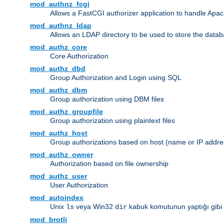
mod_authnz_fcgi
Allows a FastCGI authorizer application to handle Apac
mod_authnz_ldap
Allows an LDAP directory to be used to store the datab
mod_authz_core
Core Authorization
mod_authz_dbd
Group Authorization and Login using SQL
mod_authz_dbm
Group authorization using DBM files
mod_authz_groupfile
Group authorization using plaintext files
mod_authz_host
Group authorizations based on host (name or IP addre
mod_authz_owner
Authorization based on file ownership
mod_authz_user
User Authorization
mod_autoindex
Unix
veya Win32
kabuk komutunun yaptığı gibi diz
ls
dir
mod_brotli