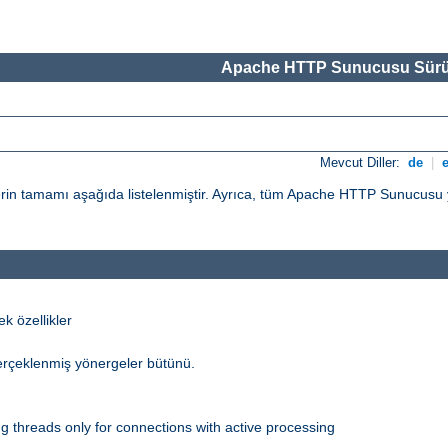
Apache HTTP Sunucusu Sürü
Mevcut Diller:
de
|
n tamamı aşağıda listelenmiştir. Ayrıca, tüm Apache HTTP Sunucusu yö
 özellikler
erçeklenmiş yönergeler bütünü.
 threads only for connections with active processing