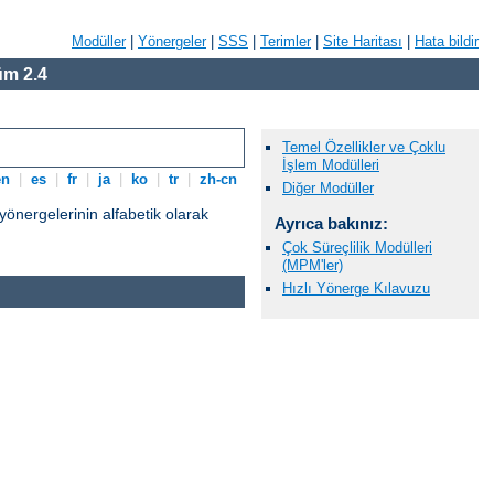
Modüller
|
Yönergeler
|
SSS
|
Terimler
|
Site Haritası
|
Hata bildir
m 2.4
Temel Özellikler ve Çoklu
İşlem Modülleri
en
|
es
|
fr
|
ja
|
ko
|
tr
|
zh-cn
Diğer Modüller
nergelerinin alfabetik olarak
Ayrıca bakınız:
Çok Süreçlilik Modülleri
(MPM'ler)
Hızlı Yönerge Kılavuzu