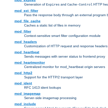
mod_expires
Generation of
and
HTTP head
Expires
Cache-Control
mod_ext_filter
Pass the response body through an external program bef
mod_file_cache
Caches a static list of files in memory
mod_filter
Context-sensitive smart filter configuration module
mod_headers
Customization of HTTP request and response headers
mod_heartbeat
Sends messages with server status to frontend proxy
mod_heartmonitor
Centralized monitor for mod_heartbeat origin servers
mod_http2
Support for the HTTP/2 transport layer
mod_ident
RFC 1413 ident lookups
mod_imagemap
Server-side imagemap processing
mod_include