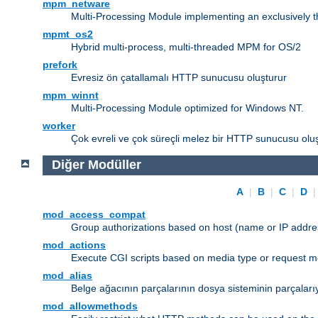
mpm_netware
Multi-Processing Module implementing an exclusively 
mpmt_os2
Hybrid multi-process, multi-threaded MPM for OS/2
prefork
Evresiz ön çatallamalı HTTP sunucusu oluşturur
mpm_winnt
Multi-Processing Module optimized for Windows NT.
worker
Çok evreli ve çok süreçli melez bir HTTP sunucusu oluş
Diğer Modüller
A
|
B
|
C
|
D
mod_access_compat
Group authorizations based on host (name or IP addre
mod_actions
Execute CGI scripts based on media type or request m
mod_alias
Belge ağacının parçalarının dosya sisteminin parçaları
mod_allowmethods