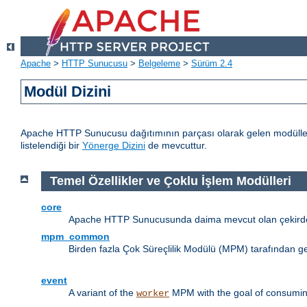
Apache
>
HTTP Sunucusu
>
Belgeleme
>
Sürüm 2.4
Modül Dizini
Apache HTTP Sunucusu dağıtımının parçası olarak gelen modülleri
listelendiği bir
Yönerge Dizini
de mevcuttur.
Temel Özellikler ve Çoklu İşlem Modülleri
core
Apache HTTP Sunucusunda daima mevcut olan çekirdek
mpm_common
Birden fazla Çok Süreçlilik Modülü (MPM) tarafından g
event
A variant of the
MPM with the goal of consuming
worker