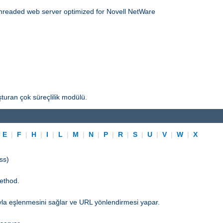
threaded web server optimized for Novell NetWare
turan çok süreçlilik modülü.
|
E
|
F
|
H
|
I
|
L
|
M
|
N
|
P
|
R
|
S
|
U
|
V
|
W
|
X
ss)
ethod.
yla eşlenmesini sağlar ve URL yönlendirmesi yapar.