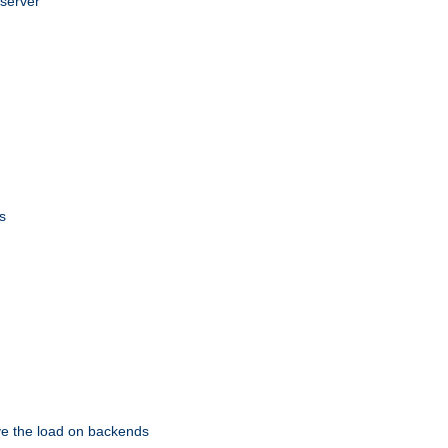
 server
s
eve the load on backends