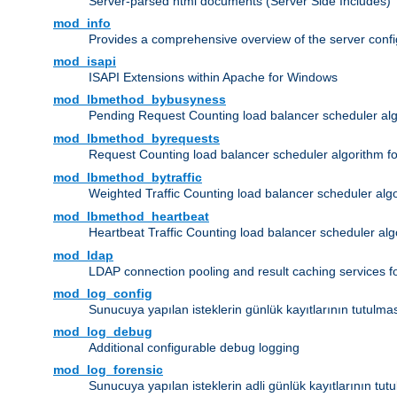
Server-parsed html documents (Server Side Includes)
mod_info
Provides a comprehensive overview of the server confi
mod_isapi
ISAPI Extensions within Apache for Windows
mod_lbmethod_bybusyness
Pending Request Counting load balancer scheduler alg
mod_lbmethod_byrequests
Request Counting load balancer scheduler algorithm f
mod_lbmethod_bytraffic
Weighted Traffic Counting load balancer scheduler alg
mod_lbmethod_heartbeat
Heartbeat Traffic Counting load balancer scheduler alg
mod_ldap
LDAP connection pooling and result caching services 
mod_log_config
Sunucuya yapılan isteklerin günlük kayıtlarının tutulma
mod_log_debug
Additional configurable debug logging
mod_log_forensic
Sunucuya yapılan isteklerin adli günlük kayıtlarının tut