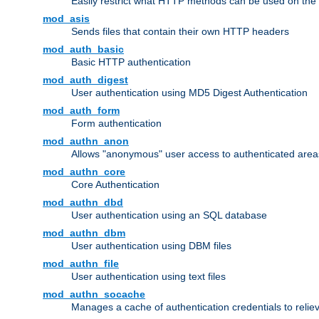
Easily restrict what HTTP methods can be used on the
mod_asis
Sends files that contain their own HTTP headers
mod_auth_basic
Basic HTTP authentication
mod_auth_digest
User authentication using MD5 Digest Authentication
mod_auth_form
Form authentication
mod_authn_anon
Allows "anonymous" user access to authenticated area
mod_authn_core
Core Authentication
mod_authn_dbd
User authentication using an SQL database
mod_authn_dbm
User authentication using DBM files
mod_authn_file
User authentication using text files
mod_authn_socache
Manages a cache of authentication credentials to reli