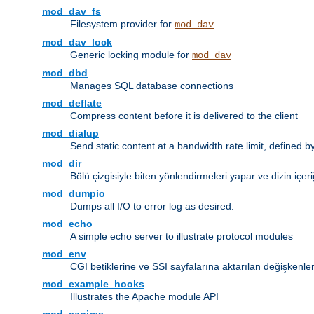
mod_dav_fs
Filesystem provider for
mod_dav
mod_dav_lock
Generic locking module for
mod_dav
mod_dbd
Manages SQL database connections
mod_deflate
Compress content before it is delivered to the client
mod_dialup
Send static content at a bandwidth rate limit, defined
mod_dir
Bölü çizgisiyle biten yönlendirmeleri yapar ve dizin içeri
mod_dumpio
Dumps all I/O to error log as desired.
mod_echo
A simple echo server to illustrate protocol modules
mod_env
CGI betiklerine ve SSI sayfalarına aktarılan değişkenler
mod_example_hooks
Illustrates the Apache module API