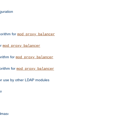
guration
orithm for
mod_proxy_balancer
or
mod_proxy_balancer
orithm for
mod_proxy_balancer
orithm for
mod_proxy_balancer
for use by other LDAP modules
sı
ulması